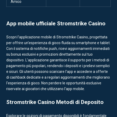
Amico
App mobile ufficiale Stromstrike Casino
Scopri l'applicazione mobile di Stromstrike Casino, progettata
per offrire un'esperienza di gioco fluida su smartphone e tablet.
Con il sistema di notifiche push, ricevi aggiornamenti immediati
su bonus esclusivi e promozioni direttamente sul tuo
dispositivo. L'applicazione garantisce il supporto per i metodi di
pagamento più popolari, rendendo i depositi e i prelievi semplici
e sicuri. Gli utenti possono scaricare l'app e accedere a offerte
di cashback dedicate e a regolari aggiornamenti che migliorano
l'esperienza di gioco. Non perdere le opportunità esclusive
riservate ai giocatori che utilizzano l'app mobile.
Stromstrike Casino Metodi di Deposito
Esplorare le opzioni di pagamento disponibili è fondamentale