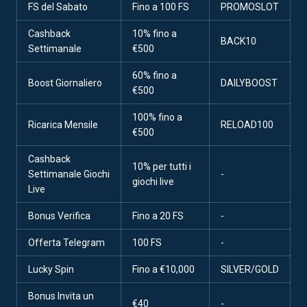
FS del Sabato
Fino a 100 FS
PROMOSLOT
Cashback
10% fino a
BACK10
Settimanale
€500
60% fino a
Boost Giornaliero
DAILYBOOST
€500
100% fino a
Ricarica Mensile
RELOAD100
€500
Cashback
10% per tutti i
Settimanale Giochi
-
giochi live
Live
Bonus Verifica
Fino a 20 FS
-
Offerta Telegram
100 FS
-
Lucky Spin
Fino a €10,000
SILVER/GOLD
Bonus Invita un
€40
-