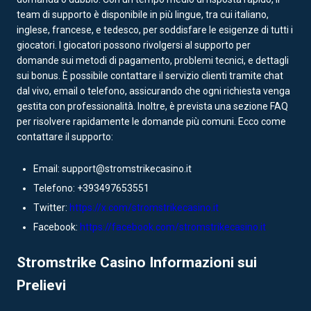
team di supporto è disponibile in più lingue, tra cui italiano,
inglese, francese, e tedesco, per soddisfare le esigenze di tutti i
giocatori. I giocatori possono rivolgersi al supporto per
domande sui metodi di pagamento, problemi tecnici, e dettagli
sui bonus. È possibile contattare il servizio clienti tramite chat
dal vivo, email o telefono, assicurando che ogni richiesta venga
gestita con professionalità. Inoltre, è prevista una sezione FAQ
per risolvere rapidamente le domande più comuni. Ecco come
contattare il supporto:
Email:
support@stromstrikecasino.it
Telefono: +393497653551
Twitter:
https://x.com/stromstrikecasino.it
Facebook:
https://facebook.com/stromstrikecasino.it
Stromstrike Casino Informazioni sui
Prelievi